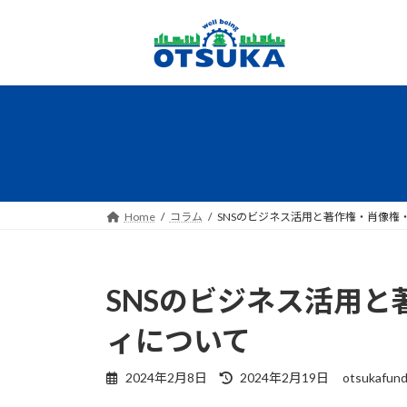
コ
ナ
ン
ビ
テ
ゲ
ン
ー
ツ
シ
へ
ョ
ス
ン
キ
に
ッ
移
プ
動
Home
コラム
SNSのビジネス活用と著作権・肖像権
SNSのビジネス活用
ィについて
最
2024年2月8日
2024年2月19日
otsukafun
終