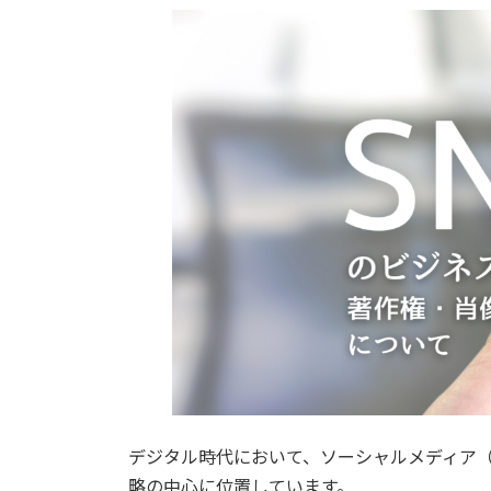
更
新
日
時
:
デジタル時代において、ソーシャルメディア（
略の中心に位置しています。